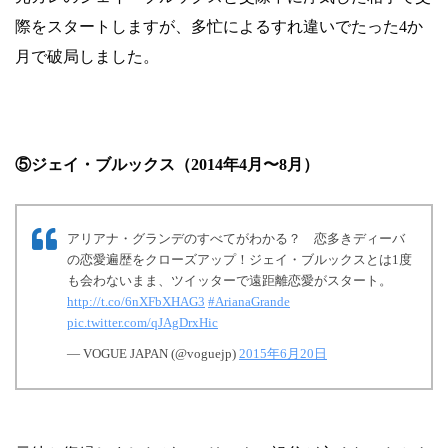
際をスタートしますが、多忙によるすれ違いでたった4か
月で破局しました。
⑤ジェイ・ブルックス（2014年4月〜8月）
アリアナ・グランデのすべてがわかる？ 恋多きディーバ
の恋愛遍歴をクローズアップ！ジェイ・ブルックスとは1度
も会わないまま、ツイッターで遠距離恋愛がスタート。
http://t.co/6nXFbXHAG3
#ArianaGrande
pic.twitter.com/qJAgDrxHic
— VOGUE JAPAN (@voguejp)
2015年6月20日