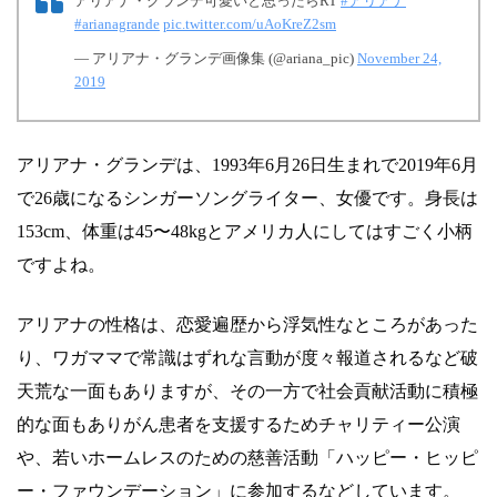
アリアナ・グランデ可愛いと思ったらRT
#アリアナ
#arianagrande
pic.twitter.com/uAoKreZ2sm
— アリアナ・グランデ画像集 (@ariana_pic)
November 24,
2019
アリアナ・グランデは、1993年6月26日生まれで2019年6月
で26歳になるシンガーソングライター、女優です。身長は
153cm、体重は45〜48kgとアメリカ人にしてはすごく小柄
ですよね。
アリアナの性格は、恋愛遍歴から浮気性なところがあった
り、ワガママで常識はずれな言動が度々報道されるなど破
天荒な一面もありますが、その一方で社会貢献活動に積極
的な面もありがん患者を支援するためチャリティー公演
や、若いホームレスのための慈善活動「ハッピー・ヒッピ
ー・ファウンデーション」に参加するなどしています。