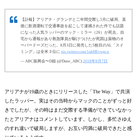
【訃報】アリアナ・グランデと二年間交際し5月に破局、直
後に飲酒運転で交通事故を起こして逮捕された件でも話題
になった人気ラッパーのマック・ミラー（26）が死去。自
宅から通報があり救急隊員が駆けつけたが死因は薬物のオ
ーバードーズだった。8月3日に発売した5枚目のAL「スイ
ミング」は全米３位に
pic.twitter.com/1ahHEvwgcx
— ABC振興会〜D姐 (@Dane_ABC)
2018年9月7日
アリアナが19歳のときにリリースした「The Way」で共演
したラッパー。実はその当時からマックのことがずっと好
きでしたが、その時はまだ交際する準備ができていなかっ
たとアリアナはコメントしています。しかし、多忙さゆえ
のすれ違いで破局しますが、お互い円満に破局できたと感