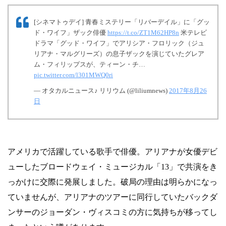
[シネマトゥデイ] 青春ミステリー「リバーデイル」に「グッ
ド・ワイフ」ザック俳優
https://t.co/ZT1M62HP8n
米テレビ
ドラマ「グッド・ワイフ」でアリシア・フロリック（ジュ
リアナ・マルグリーズ）の息子ザックを演じていたグレア
ム・フィリップスが、ティーン・チ…
pic.twitter.com/l301MWQ0ri
— オタカルニュース♪ リリウム (@liliumnews)
2017年8月26
日
アメリカで活躍している歌手で俳優。アリアナが女優デビ
ューしたブロードウェイ・ミュージカル「13」で共演をき
っかけに交際に発展しました。破局の理由は明らかになっ
ていませんが、アリアナのツアーに同行していたバックダ
ンサーのジョーダン・ヴィスコミの方に気持ちが移ってし