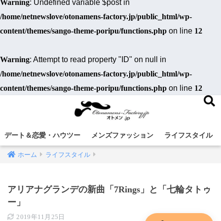
Warning
: Undefined variable $post in
/home/netnewslove/otonamens-factory.jp/public_html/wp-
content/themes/sango-theme-poripu/functions.php
on line
12
Warning
: Attempt to read property "ID" on null in
/home/netnewslove/otonamens-factory.jp/public_html/wp-
content/themes/sango-theme-poripu/functions.php
on line
12
デート＆恋愛・ハウツー
メンズファッション
ライフスタイル
ホーム
ライフスタイル
アリアナグランデの新曲「7Rings」と「七輪タトゥ
ー」
2019年11月25日