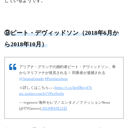
じているようです。
⑨ピート・デヴィッドソン（2018年6月か
ら2018年10月）
アリアナ・グランデの婚約者ピート・デヴィッドソン、車
からマリファナが発見される！ 同乗者が逮捕される
@ArianaGrande
#Petedavidson
☆詳しくはこちら↓↓↓
https://t.co/IeeDRsy47b
pic.twitter.com/b1VPzx0wSq
— tvgroove 海外セレブ／エンタメ／ファッションNews
(@TVGroove)
2018年8月22日