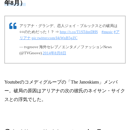
年8月）
アリアナ・グランデ、恋人ジェイ・ブルックスとの破局は
○○のためだった！？ ⇒
http://t.co/T1STdntDHS
#music
#ア
リアナ
pic.twitter.com/I4iWnB5gZC
— tvgroove 海外セレブ／エンタメ／ファッションNews
(@TVGroove)
2014年8月8日
Youtubeのコメディグループの「The Janoskians」メンバ
ー。破局の原因はアリアナの次の彼氏のネイサン・サイク
スとの浮気でした。