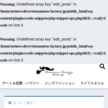
Warning
: Undefined array key "edit_posts" in
/home/netnewslove/otonamens-factory.jp/public_html/wp-
content/plugins/code-snippets/php/snippet-ops.php(663) : eval()'d
code
on line
3
Warning
: Undefined array key "edit_posts" in
/home/netnewslove/otonamens-factory.jp/public_html/wp-
content/plugins/code-snippets/php/snippet-ops.php(663) : eval()'d
code
on line
3
デート＆恋愛・ハウツー
メンズファッション
ライフスタイル
ホーム
旅行