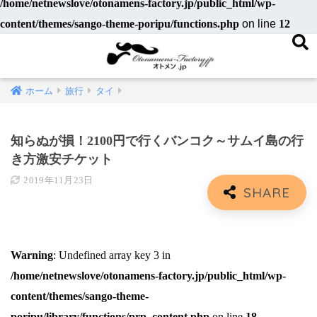
/home/netnewslove/otonamens-factory.jp/public_html/wp-
content/themes/sango-theme-poripu/functions.php
on line
12
ホーム
旅行
タイ
知らぬが損！2100円で行くバンコク～サムイ島の行
き方激安チケット
2019年11月23日
Warning
: Undefined array key 3 in
/home/netnewslove/otonamens-factory.jp/public_html/wp-
content/themes/sango-theme-
poripu/library/functions/prp_content.php
on line
18