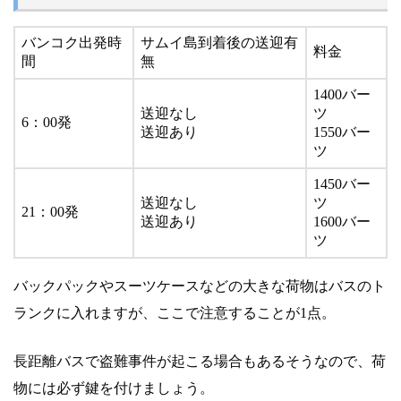
バンコク出発時
サムイ島到着後の送迎有
料金
間
無
1400バー
送迎なし
ツ
6：00発
送迎あり
1550バー
ツ
1450バー
送迎なし
ツ
21：00発
送迎あり
1600バー
ツ
バックパックやスーツケースなどの大きな荷物はバスのト
ランクに入れますが、ここで注意することが1点。
長距離バスで盗難事件が起こる場合もあるそうなので、荷
物には必ず鍵を付けましょう。