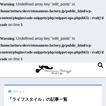
Warning
: Undefined array key "edit_posts" in
/home/netnewslove/otonamens-factory.jp/public_html/wp-
content/plugins/code-snippets/php/snippet-ops.php(663) : eval()'d
code
on line
3
Warning
: Undefined array key "edit_posts" in
/home/netnewslove/otonamens-factory.jp/public_html/wp-
content/plugins/code-snippets/php/snippet-ops.php(663) : eval()'d
code
on line
3
ホーム
「ライフスタイル」の記事一覧