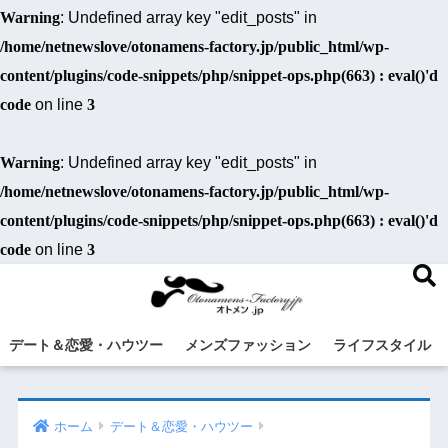
Warning
: Undefined array key "edit_posts" in
/home/netnewslove/otonamens-factory.jp/public_html/wp-
content/plugins/code-snippets/php/snippet-ops.php(663) : eval()'d
code
on line
3
Warning
: Undefined array key "edit_posts" in
/home/netnewslove/otonamens-factory.jp/public_html/wp-
content/plugins/code-snippets/php/snippet-ops.php(663) : eval()'d
code
on line
3
デート＆恋愛・ハウツー
メンズファッション
ライフスタイル
ホーム
デート＆恋愛・ハウツー