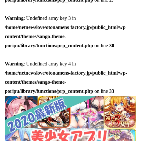
Warning
: Undefined array key 3 in
/home/netnewslove/otonamens-factory.jp/public_html/wp-
content/themes/sango-theme-
poripu/library/functions/prp_content.php
on line
30
Warning
: Undefined array key 4 in
/home/netnewslove/otonamens-factory.jp/public_html/wp-
content/themes/sango-theme-
poripu/library/functions/prp_content.php
on line
33