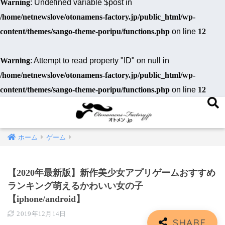
Warning
: Undefined variable $post in
/home/netnewslove/otonamens-factory.jp/public_html/wp-
content/themes/sango-theme-poripu/functions.php
on line
12
Warning
: Attempt to read property "ID" on null in
/home/netnewslove/otonamens-factory.jp/public_html/wp-
content/themes/sango-theme-poripu/functions.php
on line
12
ホーム
ゲーム
【2020年最新版】新作美少女アプリゲームおすすめ
ランキング萌えるかわいい女の子
【iphone/android】
2019年12月14日