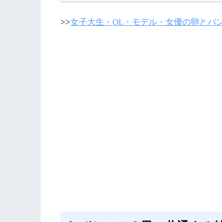
>>
女子大生・OL・モデル・女優の卵とバ