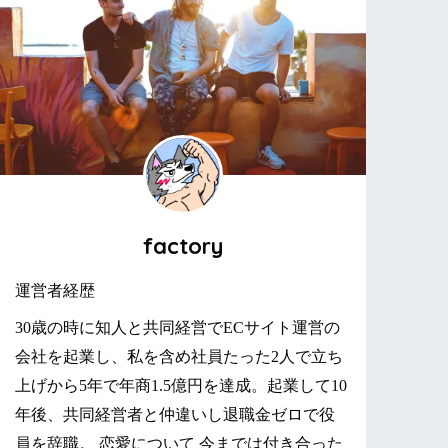
factory
運営者経歴
30歳の時に知人と共同経営でECサイト運営の
会社を起業し、私を含め社員たった2人で立ち
上げから5年で年商1.5億円を達成。起業して10
年後、共同経営者と仲違いし退職金ゼロで役
員を辞職。 恋愛について 今までは付き合った