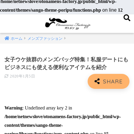
/home/netnewslove/otonamens-factory.jp/public_html/wp-
content/themes/sango-theme-poripu/functions.php
on line
12
ホーム
メンズファッション
女子ウケ抜群のメンズバッグ特集！私服デートにも
ビジネスにも使える便利なアイテムを紹介
2020年1月5日
Warning
: Undefined array key 2 in
/home/netnewslove/otonamens-factory.jp/public_html/wp-
content/themes/sango-theme-
poripu/library/functions/prp_content.php
on line
15