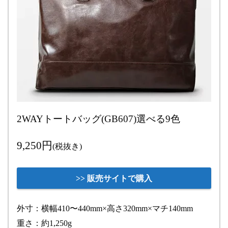
2WAYトートバッグ(GB607)選べる9色
9,250円
(税抜き)
>> 販売サイトで購入
外寸：横幅410〜440mm×高さ320mm×マチ140mm
重さ：約1,250g