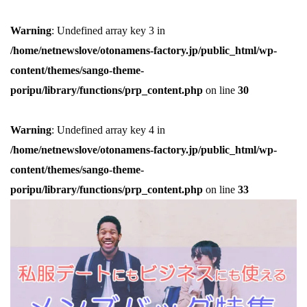
Warning
: Undefined array key 3 in
/home/netnewslove/otonamens-factory.jp/public_html/wp-
content/themes/sango-theme-
poripu/library/functions/prp_content.php
on line
30
Warning
: Undefined array key 4 in
/home/netnewslove/otonamens-factory.jp/public_html/wp-
content/themes/sango-theme-
poripu/library/functions/prp_content.php
on line
33