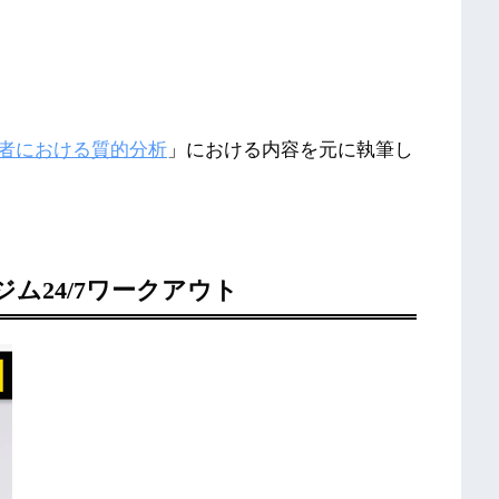
者における質的分析
」における内容を元に執筆し
ム24/7ワークアウト