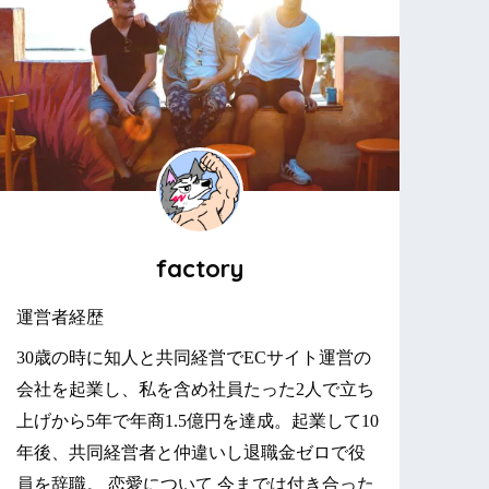
factory
運営者経歴
30歳の時に知人と共同経営でECサイト運営の
会社を起業し、私を含め社員たった2人で立ち
上げから5年で年商1.5億円を達成。起業して10
年後、共同経営者と仲違いし退職金ゼロで役
員を辞職。 恋愛について 今までは付き合った